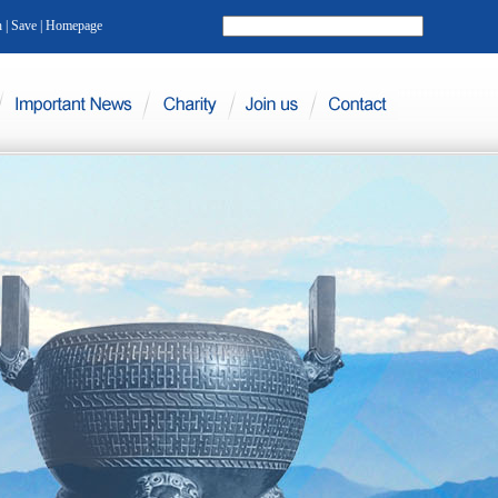
h
|
Save
|
Homepage